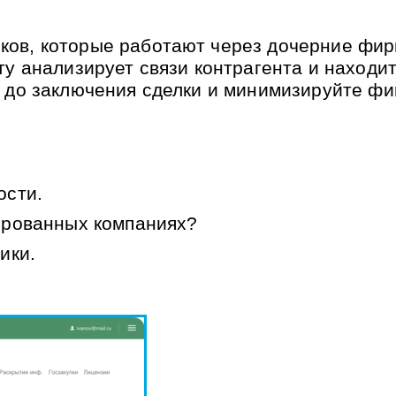
ов, которые работают через дочерние фирм
уту анализирует связи контрагента и наход
а до заключения сделки и минимизируйте ф
ости.
ированных компаниях?
ики.